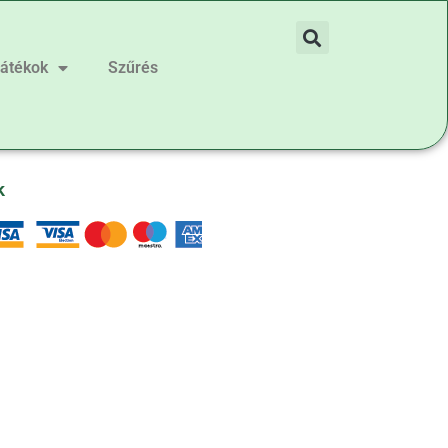
játékok
Szűrés
k