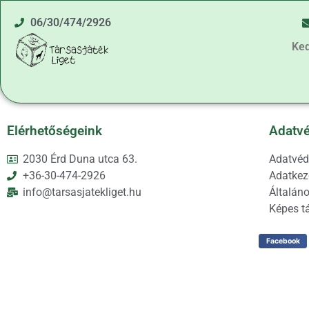
06/30/474/2926
Ke
Elérhetőségeink
Adatvé
2030 Érd Duna utca 63.
Adatvéd
+36-30-474-2926
Adatkeze
info@tarsasjatekliget.hu
Általáno
Képes t
Facebook