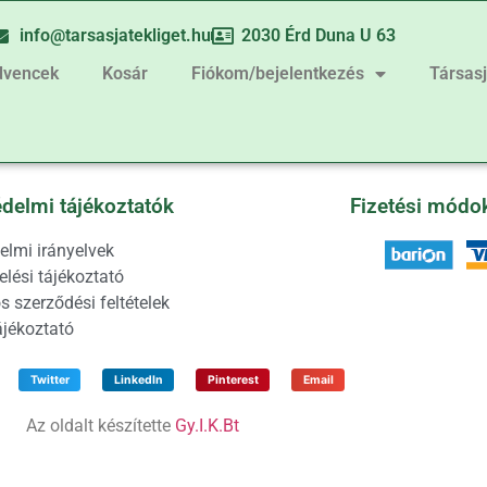
info@tarsasjatekliget.hu
2030 Érd Duna U 63
dvencek
Kosár
Fiókom/bejelentkezés
Társas
delmi tájékoztatók
Fizetési módo
elmi irányelvek
lési tájékoztató
s szerződési feltételek
ájékoztató
Twitter
LinkedIn
Pinterest
Email
Az oldalt készítette
Gy.I.K.Bt