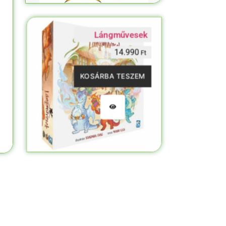
Lángművesek
14.990
Ft
KOSÁRBA TESZEM
Out Of Stock
Carcassonne – 20 éves
Jubileumi kiadás