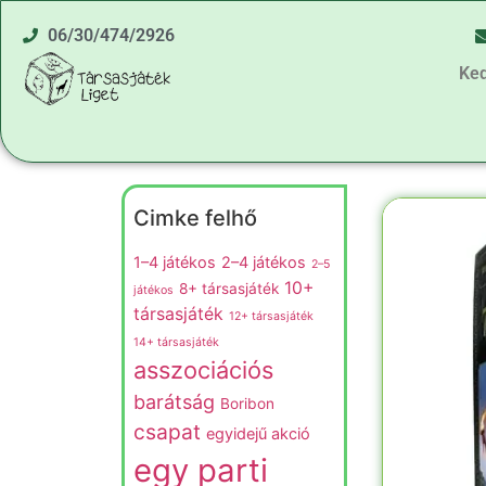
06/30/474/2926
Ke
Cimke felhő
1–4 játékos
2–4 játékos
2–5
10+
8+ társasjáték
játékos
társasjáték
12+ társasjáték
14+ társasjáték
asszociációs
barátság
Boribon
csapat
egyidejű akció
egy parti