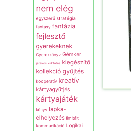
nem elég
egyszerű stratégia
fantázia
fantasy
fejlesztő
gyerekeknek
Gémker
Gyerekkönyv
kiegészítő
játékos kiiktatás
kollekció gyűjtés
kreatív
kooperatív
kártyagyűtjés
kártyajáték
lapka-
könyv
elhelyezés
limitált
Logikai
kommunikáció