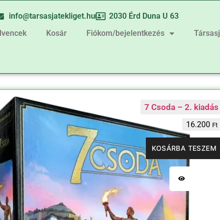
info@tarsasjatekliget.hu
2030 Érd Duna U 63
dvencek
Kosár
Fiókom/bejelentkezés
Társas
7 Csoda – 2. kiadás
16.200
Ft
KOSÁRBA TESZEM