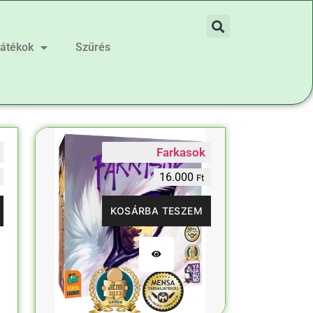
játékok
Szűrés
Farkasok
16.000
Ft
KOSÁRBA TESZEM