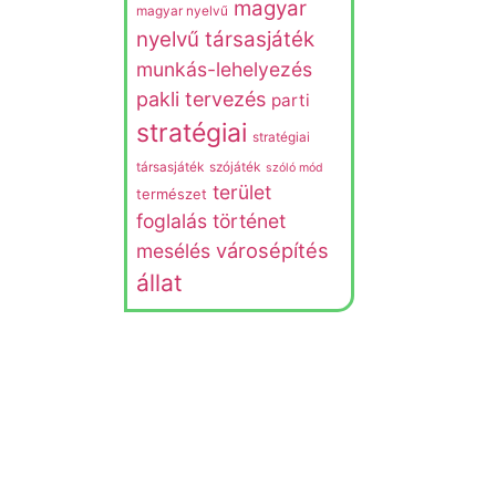
magyar
magyar nyelvű
nyelvű társasjáték
munkás-lehelyezés
pakli tervezés
parti
stratégiai
stratégiai
társasjáték
szójáték
szóló mód
terület
természet
Out Of Stock
foglalás
történet
7 Cso
városépítés
mesélés
állat