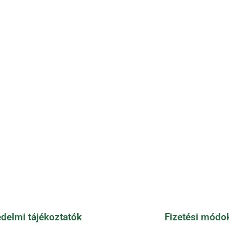
Kingdomino
9.100
Ft
KOSÁRBA TESZEM
delmi tájékoztatók
Fizetési módo