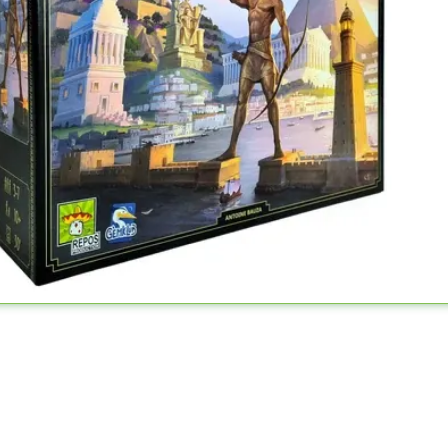
Heat – Padlógáz
25.990
Ft
KOSÁRBA TESZEM