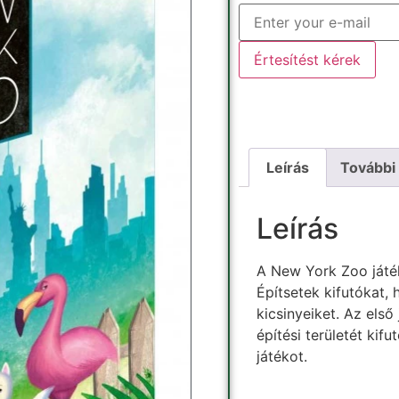
Értesítést kérek
Leírás
További
Leírás
A New York Zoo játék
Építsetek kifutókat, h
kicsinyeiket. Az első
építési területét kif
játékot.