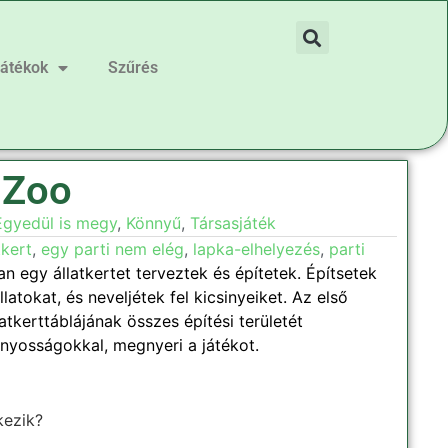
játékok
Szűrés
 Zoo
Egyedül is megy
,
Könnyű
,
Társasjáték
tkert
,
egy parti nem elég
,
lapka-elhelyezés
,
parti
 egy állatkertet terveztek és építetek. Építsetek
llatokat, és neveljétek fel kicsinyeiket. Az első
latkerttáblájának összes építési területét
ányosságokkal, megnyeri a játékot.
kezik?