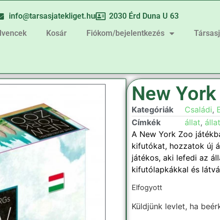
info@tarsasjatekliget.hu
2030 Érd Duna U 63
dvencek
Kosár
Fiókom/bejelentkezés
Társas
New York
Kategóriák
Családi
,
Címkék
állat
,
álla
A New York Zoo játékban
kifutókat, hozzatok új á
játékos, aki lefedi az ál
kifutólapkákkal és látv
Elfogyott
Küldjünk levlet, ha beér