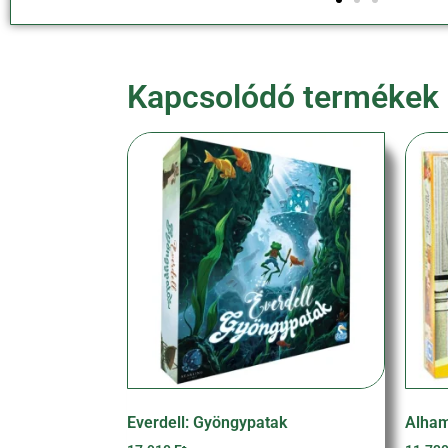
Kapcsolódó termékek
Everdell: Gyöngypatak
Alham