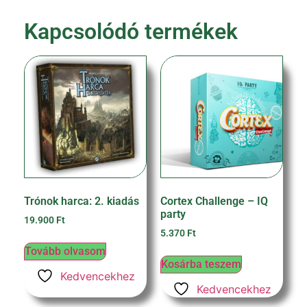
Kapcsolódó termékek
Trónok harca: 2. kiadás
Cortex Challenge – IQ
party
19.900
Ft
5.370
Ft
Tovább olvasom
Kosárba teszem
Kedvencekhez
Kedvencekhez