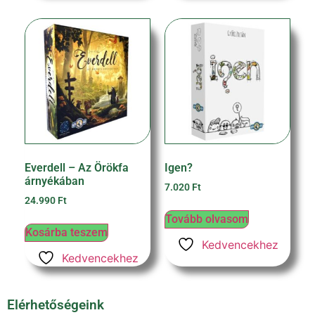
Everdell – Az Örökfa
Igen?
árnyékában
7.020
Ft
24.990
Ft
Tovább olvasom
Kosárba teszem
Kedvencekhez
Kedvencekhez
Elérhetőségeink