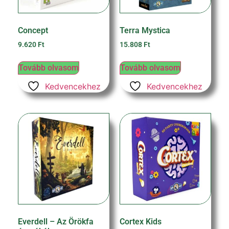
Concept
Terra Mystica
9.620
Ft
15.808
Ft
Tovább olvasom
Tovább olvasom
Kedvencekhez
Kedvencekhez
Everdell – Az Örökfa
Cortex Kids