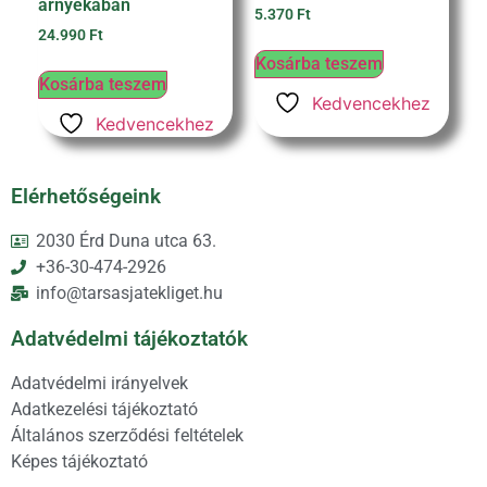
árnyékában
5.370
Ft
24.990
Ft
Kosárba teszem
Kosárba teszem
Kedvencekhez
Kedvencekhez
Elérhetőségeink
2030 Érd Duna utca 63.
+36-30-474-2926
info@tarsasjatekliget.hu
Adatvédelmi tájékoztatók
Adatvédelmi irányelvek
Adatkezelési tájékoztató
Általános szerződési feltételek
Képes tájékoztató