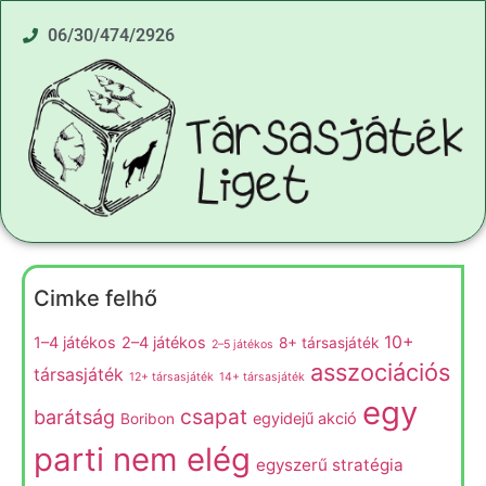
06/30/474/2926
Cimke felhő
10+
1–4 játékos
2–4 játékos
8+ társasjáték
2–5 játékos
asszociációs
társasjáték
12+ társasjáték
14+ társasjáték
egy
csapat
barátság
egyidejű akció
Boribon
parti nem elég
egyszerű stratégia