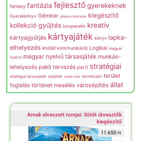
fejlesztő
fantázia
gyerekeknek
fantasy
kiegészítő
Gémker
Gyerekkönyv
játékos kiiktatás
kreatív
kollekció gyűjtés
kooperatív
kártyajáték
lapka-
kártyagyűtjés
könyv
elhelyezés
Logikai
limitált kommunikáció
magyar
magyar nyelvű társasjáték
munkás-
nyelvű
stratégiai
lehelyezés
pakli tervezés
parti
terület
természet
stratégiai társasjáték
szójáték
szóló mód
állat
városépítés
foglalás
történet mesélés
Arnak elveszett romjai: Sötét útvesztők
kiegészítő
11.650
Ft