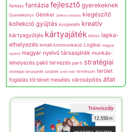
fejlesztő
fantázia
gyerekeknek
fantasy
kiegészítő
Gémker
Gyerekkönyv
játékos kiiktatás
kreatív
kollekció gyűjtés
kooperatív
kártyajáték
lapka-
kártyagyűtjés
könyv
elhelyezés
Logikai
limitált kommunikáció
magyar
magyar nyelvű társasjáték
munkás-
nyelvű
stratégiai
lehelyezés
pakli tervezés
parti
terület
természet
stratégiai társasjáték
szójáték
szóló mód
állat
városépítés
foglalás
történet mesélés
Trónviszály
12.550
Ft
KOSÁRBA TESZEM