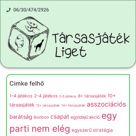
06/30/474/2926
Cimke felhő
10+
1–4 játékos
2–4 játékos
8+ társasjáték
2–5 játékos
asszociációs
társasjáték
12+ társasjáték
14+ társasjáték
egy
csapat
barátság
egyidejű akció
Boribon
parti nem elég
egyszerű stratégia