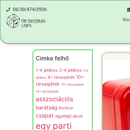
06/30/474/2926
Ke
Cimke felhő
1–4 játékos
2–4 játékos
2–5
10+
8+ társasjáték
játékos
társasjáték
12+ társasjáték
14+ társasjáték
asszociációs
barátság
Boribon
csapat
egyidejű akció
egy parti