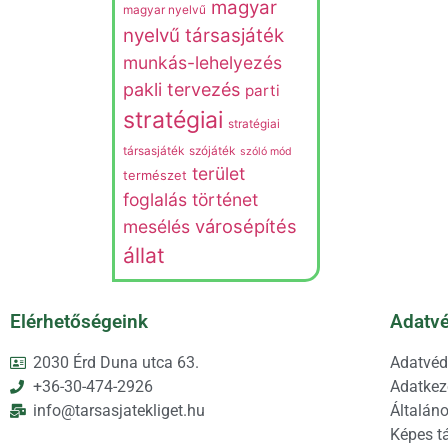
magyar
magyar nyelvű
nyelvű társasjáték
munkás-lehelyezés
pakli tervezés
parti
stratégiai
stratégiai
társasjáték
szójáték
szóló mód
terület
természet
foglalás
történet
városépítés
mesélés
állat
Elérhetőségeink
Adatvé
2030 Érd Duna utca 63.
Adatvéd
+36-30-474-2926
Adatkeze
info@tarsasjatekliget.hu
Általáno
Képes t