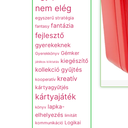
nem elég
egyszerű stratégia
fantázia
fantasy
fejlesztő
gyerekeknek
Gémker
Gyerekkönyv
kiegészítő
játékos kiiktatás
kollekció gyűjtés
kreatív
kooperatív
kártyagyűtjés
kártyajáték
lapka-
könyv
elhelyezés
limitált
Logikai
kommunikáció