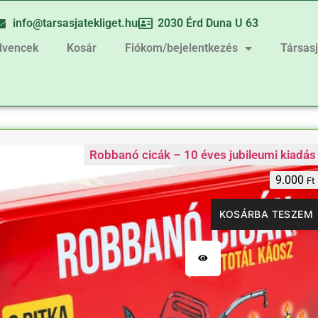
info@tarsasjatekliget.hu
2030 Érd Duna U 63
dvencek
Kosár
Fiókom/bejelentkezés
Társas
Robbanó cicák – 10 éves jubileumi kiadás
9.000
Ft
KOSÁRBA TESZEM