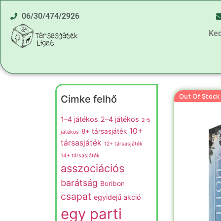
06/30/474/2926
Ke
Out Of Stock
Cimke felhő
1–4 játékos
2–4 játékos
2–5
10+
8+ társasjáték
játékos
társasjáték
12+ társasjáték
14+ társasjáték
asszociációs
barátság
Boribon
csapat
egyidejű akció
egy parti