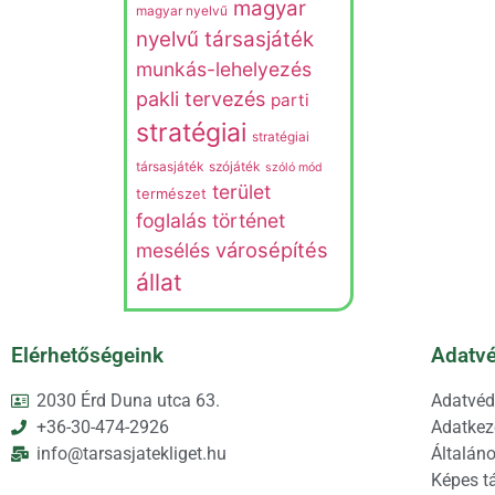
magyar
magyar nyelvű
nyelvű társasjáték
munkás-lehelyezés
pakli tervezés
parti
stratégiai
stratégiai
társasjáték
szójáték
szóló mód
terület
természet
foglalás
történet
városépítés
mesélés
állat
Elérhetőségeink
Adatvé
2030 Érd Duna utca 63.
Adatvéd
+36-30-474-2926
Adatkeze
info@tarsasjatekliget.hu
Általáno
Képes t