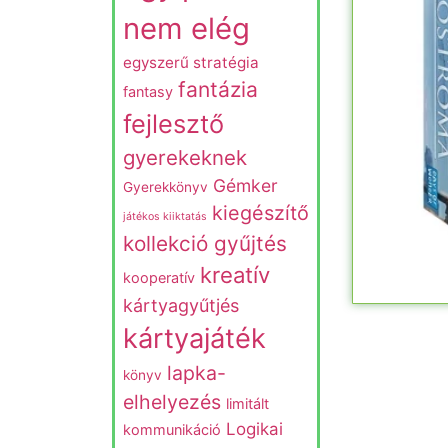
nem elég
egyszerű stratégia
fantázia
fantasy
fejlesztő
gyerekeknek
Gémker
Gyerekkönyv
kiegészítő
játékos kiiktatás
kollekció gyűjtés
kreatív
kooperatív
kártyagyűtjés
kártyajáték
lapka-
könyv
elhelyezés
limitált
Logikai
kommunikáció