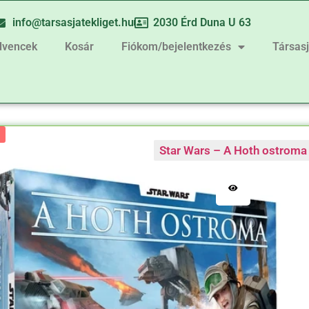
info@tarsasjatekliget.hu
2030 Érd Duna U 63
dvencek
Kosár
Fiókom/bejelentkezés
Társas
Star Wars – A Hoth ostroma