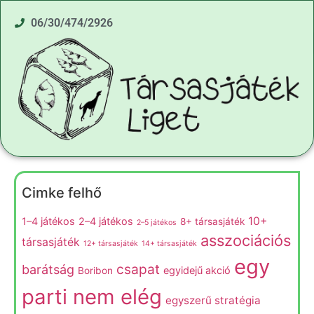
06/30/474/2926
Cimke felhő
10+
1–4 játékos
2–4 játékos
8+ társasjáték
2–5 játékos
asszociációs
társasjáték
12+ társasjáték
14+ társasjáték
egy
csapat
barátság
egyidejű akció
Boribon
parti nem elég
egyszerű stratégia