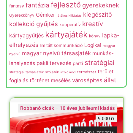
fejlesztő
fantázia
gyerekeknek
fantasy
kiegészítő
Gémker
Gyerekkönyv
játékos kiiktatás
kreatív
kollekció gyűjtés
kooperatív
kártyajáték
lapka-
kártyagyűtjés
könyv
elhelyezés
Logikai
limitált kommunikáció
magyar
magyar nyelvű társasjáték
munkás-
nyelvű
stratégiai
lehelyezés
pakli tervezés
parti
terület
természet
stratégiai társasjáték
szójáték
szóló mód
állat
városépítés
foglalás
történet mesélés
Robbanó cicák – 10 éves jubileumi kiadás
9.000
Ft
KOSÁRBA TESZEM