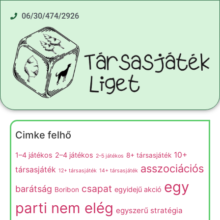
06/30/474/2926
Cimke felhő
10+
1–4 játékos
2–4 játékos
8+ társasjáték
2–5 játékos
asszociációs
társasjáték
12+ társasjáték
14+ társasjáték
egy
csapat
barátság
egyidejű akció
Boribon
parti nem elég
egyszerű stratégia