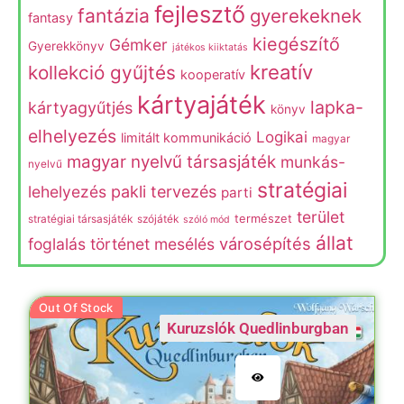
fejlesztő
fantázia
gyerekeknek
fantasy
kiegészítő
Gémker
Gyerekkönyv
játékos kiiktatás
kreatív
kollekció gyűjtés
kooperatív
kártyajáték
lapka-
kártyagyűtjés
könyv
elhelyezés
Logikai
limitált kommunikáció
magyar
magyar nyelvű társasjáték
munkás-
nyelvű
stratégiai
lehelyezés
pakli tervezés
parti
terület
természet
stratégiai társasjáték
szójáték
szóló mód
állat
városépítés
foglalás
történet mesélés
Out Of Stock
Kuruzslók Quedlinburgban