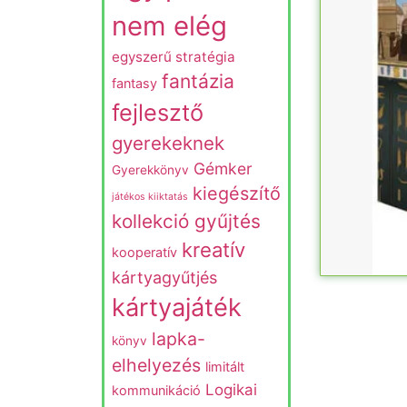
nem elég
egyszerű stratégia
fantázia
fantasy
fejlesztő
gyerekeknek
Gémker
Gyerekkönyv
kiegészítő
játékos kiiktatás
kollekció gyűjtés
kreatív
kooperatív
kártyagyűtjés
kártyajáték
lapka-
könyv
elhelyezés
limitált
Logikai
kommunikáció