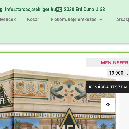
info@tarsasjatekliget.hu
2030 Érd Duna U 63
dvencek
Kosár
Fiókom/bejelentkezés
Társas
MEN-NEFER
19.900
Ft
KOSÁRBA TESZEM