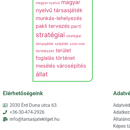
magyar
magyar nyelvű
nyelvű társasjáték
munkás-lehelyezés
pakli tervezés
parti
stratégiai
stratégiai
társasjáték
szójáték
szóló mód
terület
természet
foglalás
történet
városépítés
mesélés
állat
Elérhetőségeink
Adatvé
2030 Érd Duna utca 63.
Adatvéd
+36-30-474-2926
Adatkeze
info@tarsasjatekliget.hu
Általáno
Képes t