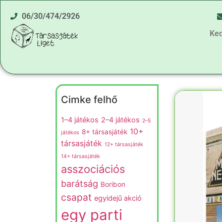
06/30/474/2926
Ke
Cimke felhő
1–4 játékos
2–4 játékos
2–5
10+
8+ társasjáték
játékos
társasjáték
12+ társasjáték
14+ társasjáték
asszociációs
barátság
Boribon
csapat
egyidejű akció
egy parti