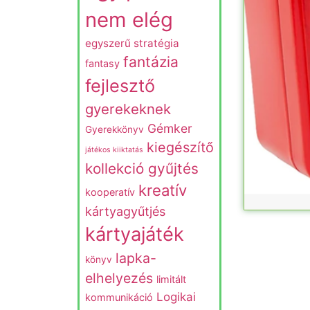
nem elég
egyszerű stratégia
fantázia
fantasy
fejlesztő
gyerekeknek
Gémker
Gyerekkönyv
kiegészítő
játékos kiiktatás
kollekció gyűjtés
kreatív
kooperatív
kártyagyűtjés
kártyajáték
lapka-
könyv
elhelyezés
limitált
Logikai
kommunikáció