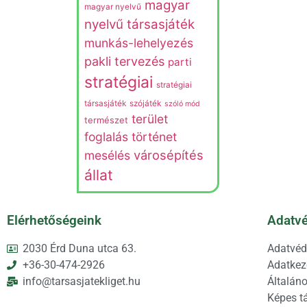
magyar
magyar nyelvű
nyelvű társasjáték
munkás-lehelyezés
pakli tervezés
parti
stratégiai
stratégiai
társasjáték
szójáték
szóló mód
terület
természet
foglalás
történet
városépítés
mesélés
állat
Elérhetőségeink
Adatvé
2030 Érd Duna utca 63.
Adatvéd
+36-30-474-2926
Adatkeze
info@tarsasjatekliget.hu
Általáno
Képes t