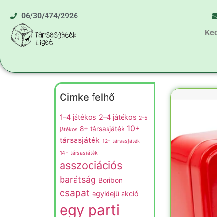
06/30/474/2926
Ke
Cimke felhő
1–4 játékos
2–4 játékos
2–5
10+
8+ társasjáték
játékos
társasjáték
12+ társasjáték
14+ társasjáték
asszociációs
barátság
Boribon
csapat
egyidejű akció
egy parti