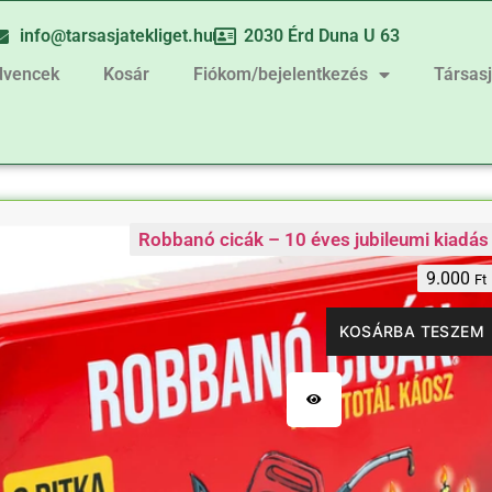
info@tarsasjatekliget.hu
2030 Érd Duna U 63
dvencek
Kosár
Fiókom/bejelentkezés
Társas
Robbanó cicák – 10 éves jubileumi kiadás
9.000
Ft
KOSÁRBA TESZEM