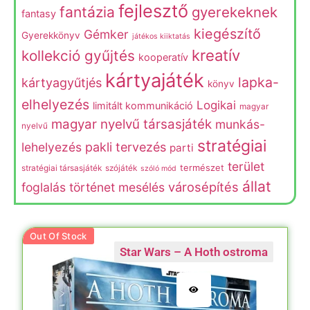
fejlesztő
fantázia
gyerekeknek
fantasy
kiegészítő
Gémker
Gyerekkönyv
játékos kiiktatás
kreatív
kollekció gyűjtés
kooperatív
kártyajáték
lapka-
kártyagyűtjés
könyv
elhelyezés
Logikai
limitált kommunikáció
magyar
magyar nyelvű társasjáték
munkás-
nyelvű
stratégiai
lehelyezés
pakli tervezés
parti
terület
természet
stratégiai társasjáték
szójáték
szóló mód
állat
városépítés
foglalás
történet mesélés
Out Of Stock
Star Wars – A Hoth ostroma