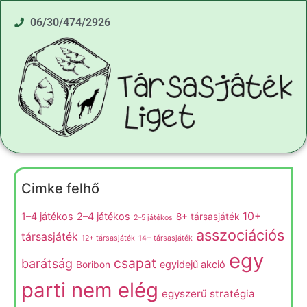
06/30/474/2926
Cimke felhő
10+
1–4 játékos
2–4 játékos
8+ társasjáték
2–5 játékos
asszociációs
társasjáték
12+ társasjáték
14+ társasjáték
egy
csapat
barátság
egyidejű akció
Boribon
parti nem elég
egyszerű stratégia