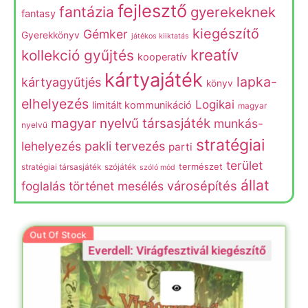
fejlesztő
fantázia
gyerekeknek
fantasy
kiegészítő
Gémker
Gyerekkönyv
játékos kiiktatás
kreatív
kollekció gyűjtés
kooperatív
kártyajáték
lapka-
kártyagyűtjés
könyv
elhelyezés
Logikai
limitált kommunikáció
magyar
magyar nyelvű társasjáték
munkás-
nyelvű
stratégiai
lehelyezés
pakli tervezés
parti
terület
természet
stratégiai társasjáték
szójáték
szóló mód
állat
városépítés
foglalás
történet mesélés
Out Of Stock
Everdell: Virágfesztivál kiegészítő