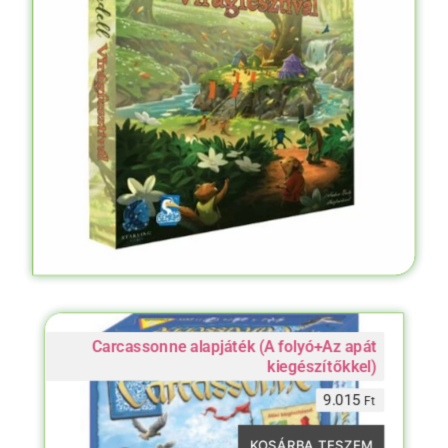
Carcassonne alapjáték (A folyó+Az apát
kiegészítőkkel)
9.015
Ft
KOSÁRBA TESZEM