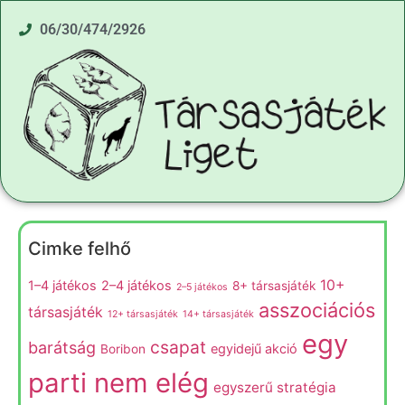
06/30/474/2926
Cimke felhő
10+
1–4 játékos
2–4 játékos
8+ társasjáték
2–5 játékos
asszociációs
társasjáték
12+ társasjáték
14+ társasjáték
egy
csapat
barátság
egyidejű akció
Boribon
parti nem elég
egyszerű stratégia