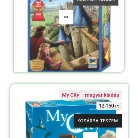
My City – magyar kiadás
12.150
Ft
KOSÁRBA TESZEM