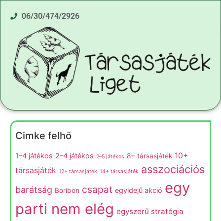
06/30/474/2926
Cimke felhő
10+
1–4 játékos
2–4 játékos
8+ társasjáték
2–5 játékos
asszociációs
társasjáték
12+ társasjáték
14+ társasjáték
egy
csapat
barátság
egyidejű akció
Boribon
parti nem elég
egyszerű stratégia