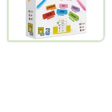
Out Of Stock
A Gyűrűk Ura: A Szövetség útja