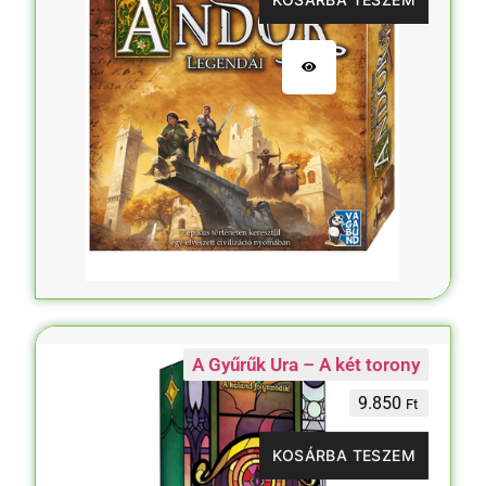
A Gyűrűk Ura – A két torony
9.850
Ft
KOSÁRBA TESZEM