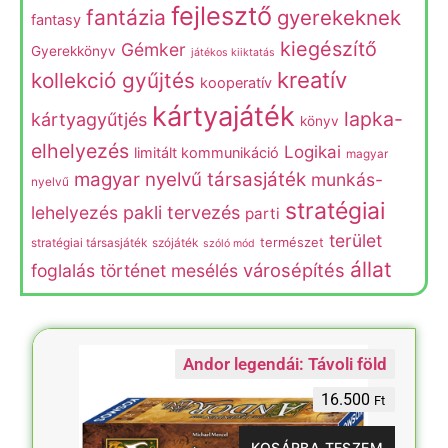
fejlesztő
fantázia
gyerekeknek
fantasy
kiegészítő
Gémker
Gyerekkönyv
játékos kiiktatás
kreatív
kollekció gyűjtés
kooperatív
kártyajáték
lapka-
kártyagyűtjés
könyv
elhelyezés
Logikai
limitált kommunikáció
magyar
magyar nyelvű társasjáték
munkás-
nyelvű
stratégiai
lehelyezés
pakli tervezés
parti
terület
természet
stratégiai társasjáték
szójáték
szóló mód
állat
városépítés
foglalás
történet mesélés
Andor legendái: Távoli föld
16.500
Ft
KOSÁRBA TESZEM