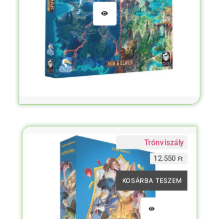
Trónviszály
12.550
Ft
KOSÁRBA TESZEM