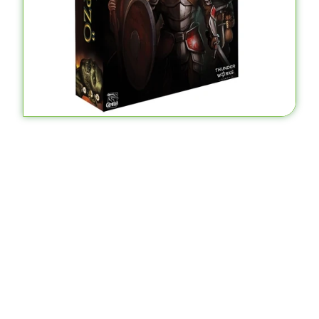
Everdell: Ködrengeteg kiegészítő
22.500
Ft
KOSÁRBA TESZEM