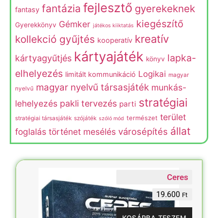
fejlesztő
fantázia
gyerekeknek
fantasy
kiegészítő
Gémker
Gyerekkönyv
játékos kiiktatás
kreatív
kollekció gyűjtés
kooperatív
kártyajáték
lapka-
kártyagyűtjés
könyv
elhelyezés
Logikai
limitált kommunikáció
magyar
magyar nyelvű társasjáték
munkás-
nyelvű
stratégiai
lehelyezés
pakli tervezés
parti
terület
természet
stratégiai társasjáték
szójáték
szóló mód
állat
városépítés
foglalás
történet mesélés
Ceres
19.600
Ft
KOSÁRBA TESZEM