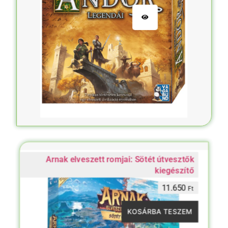
Arnak elveszett romjai: Sötét útvesztők
kiegészítő
11.650
Ft
KOSÁRBA TESZEM