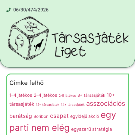
06/30/474/2926
Cimke felhő
10+
1–4 játékos
2–4 játékos
8+ társasjáték
2–5 játékos
asszociációs
társasjáték
12+ társasjáték
14+ társasjáték
egy
csapat
barátság
egyidejű akció
Boribon
parti nem elég
egyszerű stratégia