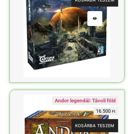
Andor legendái: Távoli föld
16.500
Ft
KOSÁRBA TESZEM