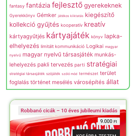
fejlesztő
fantázia
gyerekeknek
fantasy
kiegészítő
Gémker
Gyerekkönyv
játékos kiiktatás
kreatív
kollekció gyűjtés
kooperatív
kártyajáték
lapka-
kártyagyűtjés
könyv
elhelyezés
Logikai
limitált kommunikáció
magyar
magyar nyelvű társasjáték
munkás-
nyelvű
stratégiai
lehelyezés
pakli tervezés
parti
terület
természet
stratégiai társasjáték
szójáték
szóló mód
állat
városépítés
foglalás
történet mesélés
Robbanó cicák – 10 éves jubileumi kiadás
9.000
Ft
KOSÁRBA TESZEM