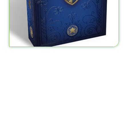
Harry Potter – Egy tanév roxfortban
13.690
Ft
KOSÁRBA TESZEM