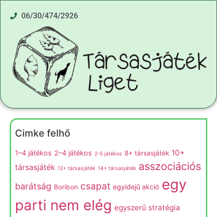
06/30/474/2926
Cimke felhő
10+
1–4 játékos
2–4 játékos
8+ társasjáték
2–5 játékos
asszociációs
társasjáték
12+ társasjáték
14+ társasjáték
egy
csapat
barátság
egyidejű akció
Boribon
parti nem elég
egyszerű stratégia