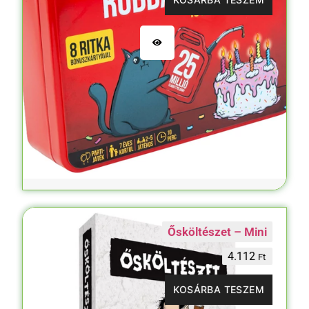
Ősköltészet – Mini
4.112
Ft
KOSÁRBA TESZEM