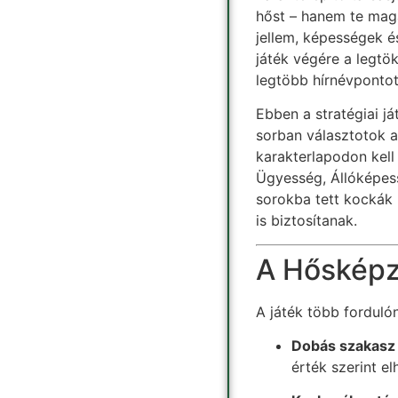
hőst – hanem te maga
jellem, képességek és
játék végére a legtö
legtöbb hírnévpontot
Ebben a stratégiai j
sorban választotok a
karakterlapodon kell
Ügyesség, Állóképess
sorokba tett kockák
is biztosítanak.
A Hősképz
A játék több fordulón
Dobás szakasz
érték szerint e