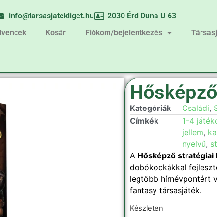
info@tarsasjatekliget.hu
2030 Érd Duna U 63
dvencek
Kosár
Fiókom/bejelentkezés
Társas
Hősképz
Kategóriák
Családi
,
S
Címkék
1–4 játék
jellem
,
ka
nyelvű
,
st
A
Hősképző stratégiai 
dobókockákkal fejleszte
legtöbb hírnévpontért v
fantasy társasjáték.
Készleten