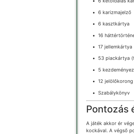
6 kétoldalas ka
6 karizmajelző
6 kasztkártya
16 háttértörtén
17 jellemkártya
53 piackártya (
5 kezdeményez
12 jelölőkorong
Szabálykönyv
Pontozás 
A játék akkor ér vég
kockával. A végső p