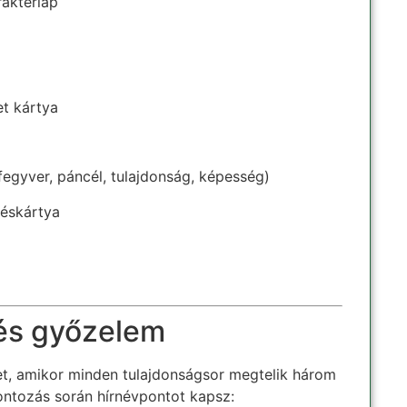
rakterlap
et kártya
fegyver, páncél, tulajdonság, képesség)
éskártya
és győzelem
et, amikor minden tulajdonságsor megtelik három
ontozás során hírnévpontot kapsz: