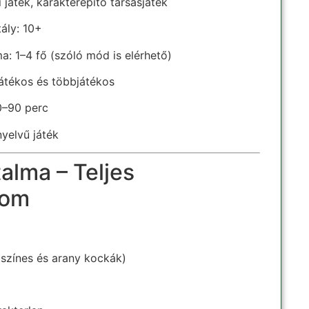
i játék, karakterépítő társasjáték
tály: 10+
: 1–4 fő (szóló mód is elérhető)
átékos és többjátékos
0–90 perc
yelvű játék
alma – Teljes
lom
színes és arany kockák)