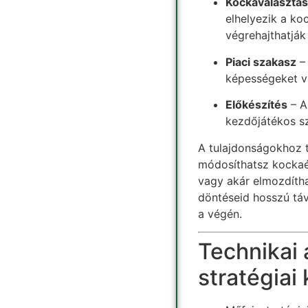
Kockaválasztás
elhelyezik a ko
végrehajthatják
Piaci szakasz
– 
képességeket v
Előkészítés
– A 
kezdőjátékos s
A tulajdonságokhoz 
módosíthatsz kockaér
vagy akár elmozdítha
döntéseid hosszú tá
a végén.
Technikai
stratégiai