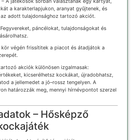
– A játékosok sorban választanak egy kártyát,
ckát a karakterlapjukon, aranyat gyűjtenek, és
 az adott tulajdonsághoz tartozó akciót.
Fegyvereket, páncélokat, tulajdonságokat és
ásárolhatsz.
kör végén frissítitek a piacot és átadjátok a
zerepét.
tartozó akciók különösen izgalmasak:
tékeket, kicserélhetsz kockákat, újradobhatsz,
tod a jellemedet a jó–rossz tengelyen. A
von határozzák meg, mennyi hírnévpontot szerzel
 adatok – Hősképző
 kockajáték