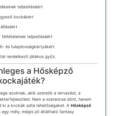
ékeinek teljesítéséért
 egyező kockákért
állásáért
 feltételeinek teljesítéséért
él- és tulajdonságkártyákért
tal rendelkező játékos győz.
önleges a Hősképző
 kockajáték?
ege azoknak, akik szeretik a tervezést, a
akterfejlesztést. Nem a szerencse dönt, hanem
 ki a kockák adta lehetőségeket. A
Hősképző
k
egy mély, mégis jól átlátható fantasy