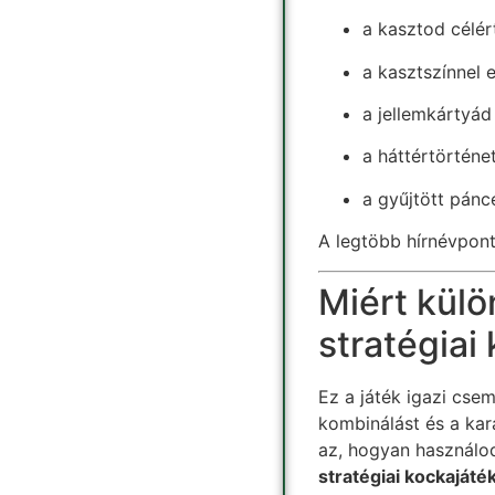
a kasztod célért
a kasztszínnel
a jellemkártyád 
a háttértörténet
a gyűjtött pánc
A legtöbb hírnévpont
Miért kül
stratégiai
Ez a játék igazi csem
kombinálást és a kar
az, hogyan használod
stratégiai kockajáté