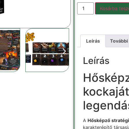
Kosárba tes
Leírás
További
Leírás
Hősképz
kockaját
legendás
A
Hősképző stratégi
karakterépítő társas