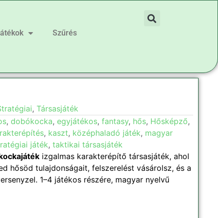
játékok
Szűrés
ő
tratégiai
,
Társasjáték
os
,
dobókocka
,
egyjátékos
,
fantasy
,
hős
,
Hősképző
,
rakterépítés
,
kaszt
,
középhaladó játék
,
magyar
ratégiai játék
,
taktikai társasjáték
kockajáték
izgalmas karakterépítő társasjáték, ahol
d hősöd tulajdonságait, felszerelést vásárolsz, és a
ersenyzel. 1–4 játékos részére, magyar nyelvű