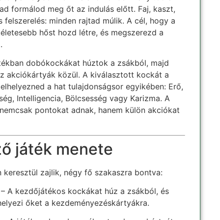
d formálod meg őt az indulás előtt. Faj, kaszt,
 felszerelés: minden rajtad múlik. A cél, hogy a
kéletesebb hőst hozd létre, és megszerezd a
.
átékban dobókockákat húztok a zsákból, majd
z akciókártyák közül. A kiválasztott kockát a
 elhelyezned a hat tulajdonságsor egyikében: Erő,
ég, Intelligencia, Bölcsesség vagy Karizma. A
 nemcsak pontokat adnak, hanem külön akciókat
ő játék menete
 keresztül zajlik, négy fő szakaszra bontva:
– A kezdőjátékos kockákat húz a zsákból, és
lhelyezi őket a kezdeményezéskártyákra.