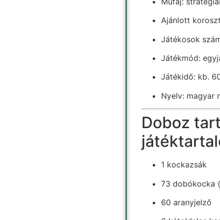
Műfaj: stratégia
Ajánlott korosz
Játékosok száma
Játékmód: egyj
Játékidő: kb. 6
Nyelv: magyar n
Doboz tart
játéktarta
1 kockazsák
73 dobókocka (
60 aranyjelző