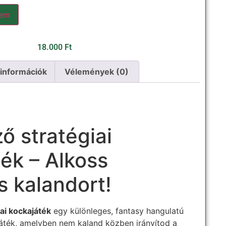
zem
18.000
Ft
 információk
Vélemények (0)
ő stratégiai
ék – Alkoss
 kalandort!
ai kockajáték
egy különleges, fantasy hangulatú
játék, amelyben nem kaland közben irányítod a