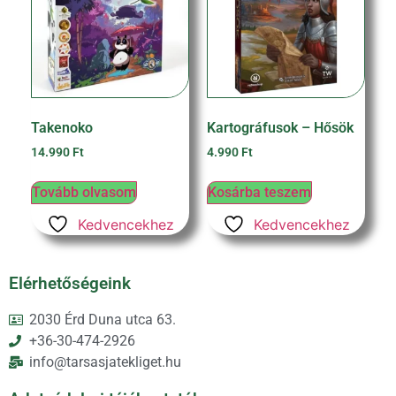
Takenoko
Kartográfusok – Hősök
14.990
Ft
4.990
Ft
Tovább olvasom
Kosárba teszem
Kedvencekhez
Kedvencekhez
Elérhetőségeink
2030 Érd Duna utca 63.
+36-30-474-2926
info@tarsasjatekliget.hu