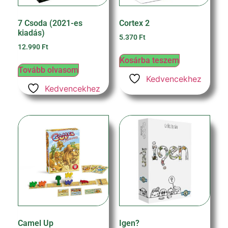
7 Csoda (2021-es
Cortex 2
kiadás)
5.370
Ft
12.990
Ft
Kosárba teszem
Tovább olvasom
Kedvencekhez
Kedvencekhez
Camel Up
Igen?