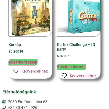
Korkép
Cortex Challenge – IQ
party
30.200
Ft
5.370
Ft
Kosárba teszem
Kosárba teszem
Kedvencekhez
Kedvencekhez
Elérhetőségeink
2030 Érd Duna utca 63.
+36-30-474-2926