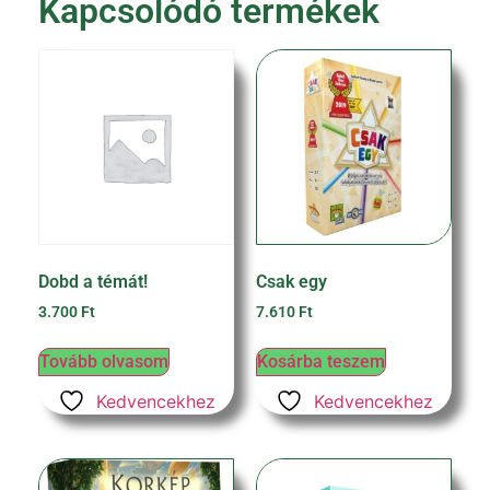
Kapcsolódó termékek
Dobd a témát!
Csak egy
3.700
Ft
7.610
Ft
Tovább olvasom
Kosárba teszem
Kedvencekhez
Kedvencekhez