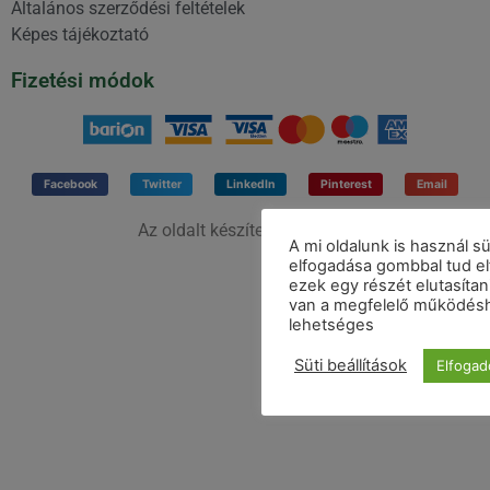
A mi oldalunk is használ s
elfogadása gombbal tud el
ezek egy részét elutasíta
van a megfelelő működésh
lehetséges
Süti beállítások
Elfoga