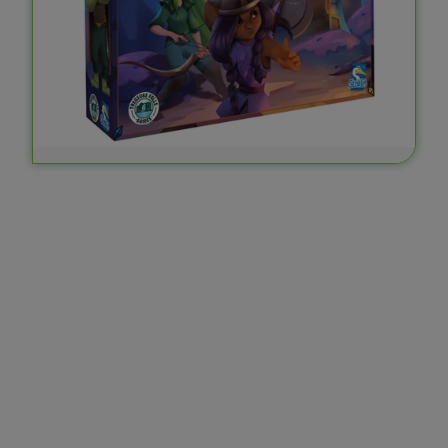
Arnak elveszett romjai: Sötét útvesztők
kiegészítő
11.650
Ft
KOSÁRBA TESZEM