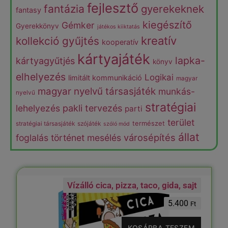
fejlesztő
fantázia
gyerekeknek
fantasy
kiegészítő
Gémker
Gyerekkönyv
játékos kiiktatás
kreatív
kollekció gyűjtés
kooperatív
kártyajáték
lapka-
kártyagyűtjés
könyv
elhelyezés
Logikai
limitált kommunikáció
magyar
magyar nyelvű társasjáték
munkás-
nyelvű
stratégiai
lehelyezés
pakli tervezés
parti
terület
természet
stratégiai társasjáték
szójáték
szóló mód
állat
városépítés
foglalás
történet mesélés
Vízálló cica, pizza, taco, gida, sajt
A Gyűrűk Ura – A két torony
Kártyafarm
Hősképző
Dodó
18.000
14.800
5.400
9.850
5.400
Ft
Ft
Ft
Ft
Ft
KOSÁRBA TESZEM
KOSÁRBA TESZEM
KOSÁRBA TESZEM
KOSÁRBA TESZEM
KOSÁRBA TESZEM