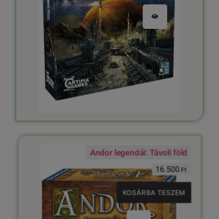
Andor legendái: Távoli föld
16.500
Ft
KOSÁRBA TESZEM