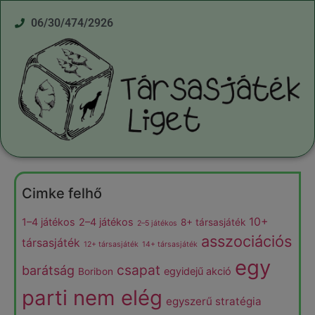
06/30/474/2926
Cimke felhő
10+
1–4 játékos
2–4 játékos
8+ társasjáték
2–5 játékos
asszociációs
társasjáték
12+ társasjáték
14+ társasjáték
egy
csapat
barátság
egyidejű akció
Boribon
parti nem elég
egyszerű stratégia