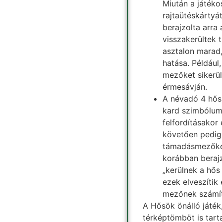
Miután a játék
rajtaütéskártyá
berajzolta arra 
visszakerültek 
asztalon marad,
hatása. Példáu
mezőket sikerült
érmesávján.
A névadó 4 hősk
kard szimbólum 
felfordításakor
követően pedig 
támadásmezőket
korábban berajz
„kerülnek a hős 
ezek elveszítik 
mezőnek számí
A Hősök önálló játék,
térképtömböt is tart