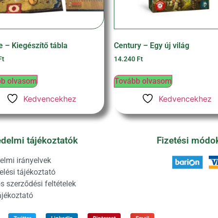
e – Kiegészítő tábla
Century – Egy új világ
Ft
14.240
Ft
b olvasom
Tovább olvasom
Kedvencekhez
Kedvencekhez
delmi tájékoztatók
Fizetési módo
elmi irányelvek
lési tájékoztató
s szerződési feltételek
ájékoztató