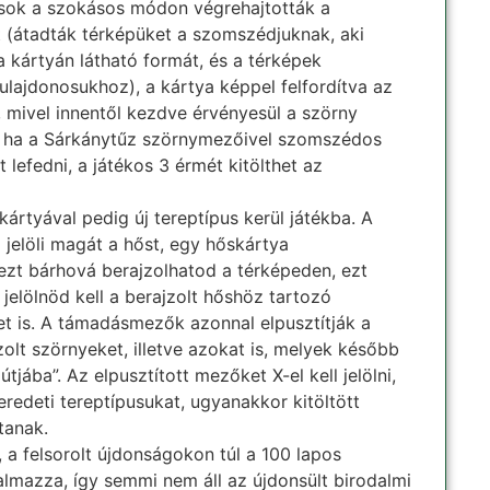
osok a szokásos módon végrehajtották a
t (átadták térképüket a szomszédjuknak, aki
a kártyán látható formát, és a térképek
tulajdonosukhoz), a kártya képpel felfordítva az
 mivel innentől kezdve érvényesül a szörny
l, ha a Sárkánytűz szörnymezőivel szomszédos
 lefedni, a játékos 3 érmét kitölthet az
ártyával pedig új tereptípus kerül játékba. A
jelöli magát a hőst, egy hőskártya
 ezt bárhová berajzolhatod a térképeden, ezt
jelölnöd kell a berajzolt hőshöz tartozó
 is. A támadásmezők azonnal elpusztítják a
olt szörnyeket, illetve azokat is, melyek később
útjába”. Az elpusztított mezőket X-el kell jelölni,
eredeti tereptípusukat, ugyanakkor kitöltött
tanak.
 a felsorolt újdonságokon túl a 100 lapos
almazza, így semmi nem áll az újdonsült birodalmi