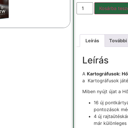
Kosárba tes
Leírás
További
Leírás
A
Kartográfusok: Hő
a Kartográfusok játék
Miben nyújt újat a H
16 új pontkárty
pontozások még
4 új rajtaütésk
már különleges 