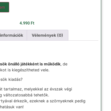
zem
4.990
Ft
 információk
Vélemények (0)
sök önálló játékként is működik
, de
ot is kiegészítheted vele.
ősök kiadás?
át tartalmaz, melyekkel az évszak végi
 változatosabbá tehetők.
ártyával érkezik, ezeknek a szörnyeknek pedig
hatásuk van!