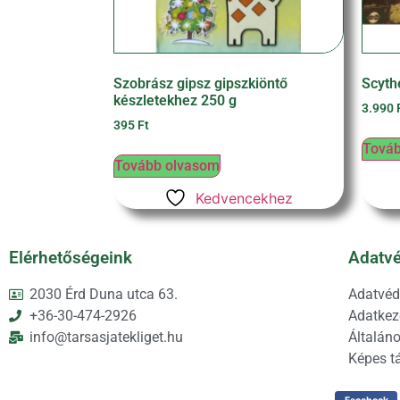
Szobrász gipsz gipszkiöntő
Scyth
készletekhez 250 g
3.990
395
Ft
Továb
Tovább olvasom
Kedvencekhez
Elérhetőségeink
Adatvé
2030 Érd Duna utca 63.
Adatvéd
+36-30-474-2926
Adatkeze
info@tarsasjatekliget.hu
Általáno
Képes t