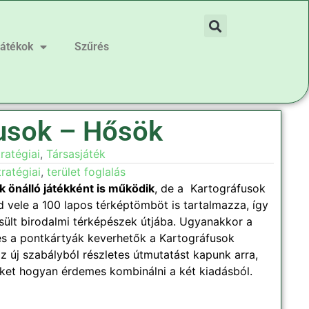
játékok
Szűrés
usok – Hősök
ratégiai
,
Társasjáték
tratégiai
,
terület foglalás
 önálló játékként is működik
, de a Kartográfusok
ed vele a 100 lapos térképtömböt is tartalmazza, így
sült birodalmi térképészek útjába. Ugyanakkor a
 és a pontkártyák keverhetők a Kartográfusok
 új szabályból részletes útmutatást kapunk arra,
ket hogyan érdemes kombinálni a két kiadásból.