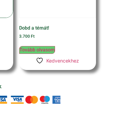
Dobd a témát!
3.700
Ft
Tovább olvasom
Kedvencekhez
k