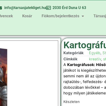
info@tarsasjatekliget.hu
2030 Érd Duna U 63
dvencek
Kosár
Fiókom/bejelentkezés
Társas
Kartográf
Kategóriák
Egyéb
,
St
Címkék
kreatív
,
s
A
Kartográfusok: Hősök
játékot is kiegészíthet
semmi nem áll az újdon
rajtaütés-, felfedezés-
dobozában lévőkkel – az
hogy milyen játékeleme
Készleten